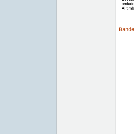
ondado
Al timb
Bande