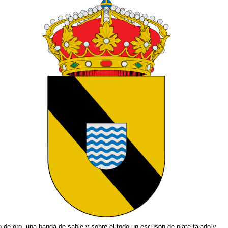
 de oro, una banda de sable y sobre el todo un escusón de plata fajado y