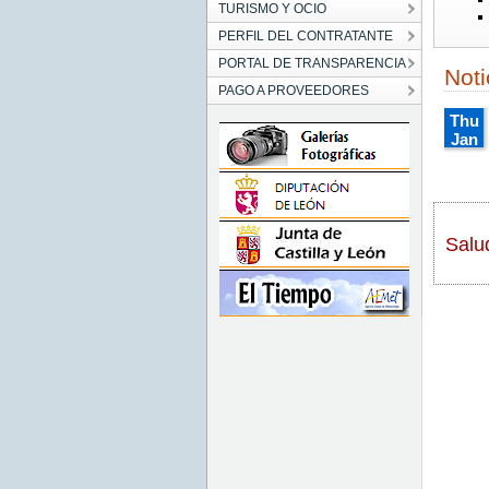
TURISMO Y OCIO
PERFIL DEL CONTRATANTE
PORTAL DE TRANSPARENCIA
Noti
PAGO A PROVEEDORES
Thu
Jan
01
01:00
CET
1970
Thu
Salu
Jan
01
01:00:
CET
1970