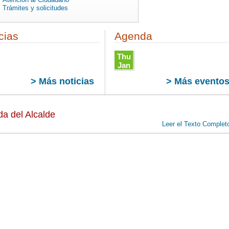
Trámites y solicitudes
cias
Agenda
Thu
Jan
01
> Más noticias
> Más evento
:00
01:00:00
CET
1970
Thu
da del Alcalde
Jan
01
Leer el Texto Complet
00
01:00:00
CET
1970