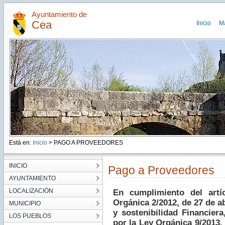
Ayuntamiento de
Cea
Inicio
M
Está en:
Inicio
> PAGO A PROVEEDORES
INICIO
Pago a Proveedores
AYUNTAMIENTO
LOCALIZACIÓN
En cumplimiento del artí
Orgánica 2/2012, de 27 de ab
MUNICIPIO
y sostenibilidad Financier
LOS PUEBLOS
por la Ley Orgánica 9/2013,